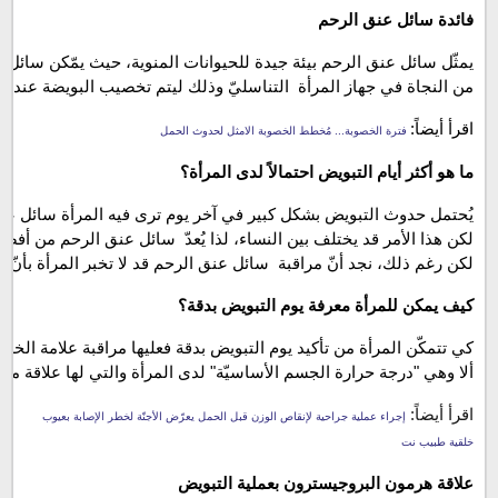
فائدة سائل عنق الرحم
يمثّل سائل عنق الرحم بيئة جيدة للحيوانات المنوية، حيث يمّكن سائل ع
من النجاة في جهاز المرأة  التناسليّ وذلك ليتم تخصيب البويضة عند 
اقرأ أيضاً:
 فترة الخصوبة... مُخطط الخصوبة الامثل لحدوث الحمل
ما هو أكثر أيام التبويض احتمالاً لدى المرأة؟
يُحتمل حدوث التبويض بشكل كبير في آخر يوم ترى فيه المرأة سائل عنُ
لكن هذا الأمر قد يختلف بين النساء، لذا يُعدّ  سائل عنق الرحم من أف
لكن رغم ذلك، نجد أنّ مراقبة  سائل عنق الرحم قد لا تخبر المرأة بأنّ 
كيف يمكن للمرأة معرفة يوم التبويض بدقة؟
كي تتمكّن المرأة من تأكيد يوم التبويض بدقة فعليها مراقبة علامة الخصو
ألا وهي "درجة حرارة الجسم الأساسيّة" لدى المرأة والتي لها علاقة م
اقرأ أيضاً: 
إجراء عملية جراحية لإنقاص الوزن قبل الحمل يعرّض الأجنّة لخطر الإصابة بعيوب 
خلقية طبيب نت
علاقة هرمون البروجيسترون بعملية التبويض