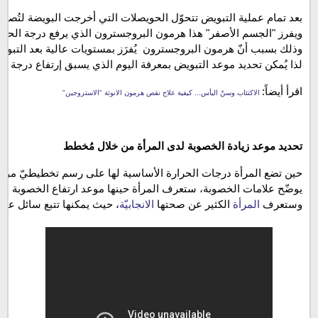
بعد تمام عملية التبويض تتحوّل الحويصلات التي أخرجت البويضة لتُصبح
ويفرز "الجسم الأصفر" هذا هرمون البروجسترون الذي يرفع درجة الحرار
وذلك بسبب أنّ هرمون البروجسترون  يُفرَز بمستويات عالية بعد التبوي
لذا يُمكن تحديد موعد التبويض بمعرفة اليوم الذي يسبق إرتفاع درجة ال
اقرأ أيضاً:
 الاكتئاب وسنّ اليأس... كيفية علاج نقص هرمون الانوثة "الاستروجين"
تحديد موعد زيادة الخصوبة لدى المرأة من خلال مُخطط
حين تضع المرأة درجات الحرارة الأساسية لها على رسم تخطيطيّ مو
يوضّح علامات الخصوبة، ستعرف المرأة حينها موعد ارتفاع الخصوبة لدي
وستعرف 
المرأة
 الكثير عن صحتها 
الانجابيّة
، حيث يمكنها تتبع سائل عنق