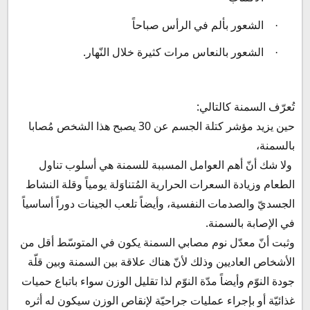
الشعور بألم في الرأس صباحاً
·
الشعور بالنعاس مرات كثيرة خلال النّهار.
·
تُعرّف السمنة كالتالي:
حين يزيد مؤشر كتلة الجسم عن 30 يصبح هذا الشخص مُصابا
بالسمنة،
ولا شك أنّ أهم العوامل المسببة للسمنة هي أسلوب تناول
الطعام وزيادة السعرات الحرارية المُتناوَلة يومياً وقلة النشاط
الجسديّ والصدمات النفسية، وأيضاً تلعب الجينات دوراً أساسياً
في الإصابة بالسمنة.
وثبت أنّ معدّل نوم مصابي السمنة يكون في المتوسّط أقل من
الأشخاص العاديين وذلك لأنّ هناك علاقة بين السمنة وبين قلّة
جودة النوّم وأيضاً مدّة النوّم لذا تقليل الوزن سواء باتباع حميات
غذائيّة أو بإجراء عمليات جراحيّة لإنقاص الوزن سيكون له أثره