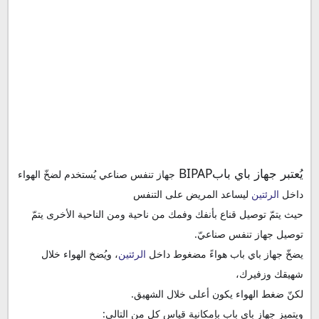
يُعتبر جهاز باي باب
BIPAP
جهاز تنفس صناعي يُستخدم لضخّ الهواء
داخل
الرئتين
ليساعد المريض على التنفس
حيث يتمّ توصيل قناع بأنفك وفمك من ناحية ومن الناحية الأخرى يتمّ
توصيل جهاز تنفس صناعيّ.
يضخّ جهاز باي باب هواءً مضغوط داخل
الرئتين
، ويُضخ الهواء خلال
شهيقك وزفيرك،
لكنّ ضغط الهواء يكون أعلى خلال الشهيق.
ويتميز جهاز باي باب بإمكانية قياس كل من التالي: