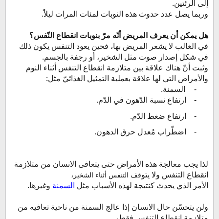
إلى الرئتين.
وربما يصل عدد حدوث هذه النوبات لمئات المرات ليلاً.
هل يمكن أن يعرف المريض أنّه مرّ بنوبات انقطاع النّفس؟
في الغالب لا يشعر المريض بها، فحين يعود التنفس يكون ذلك
في شكل إصدار صوت مثل الشخير، أو رجفة بالجسم.
وثبت أنّ هناك علاقة بين متلازمة انقطاع التنفس أثناء النوم
والأمراض التي لها علاقة بعملية التمثيل الغذائيّ مثل:
-
السمنة.
-
ارتفاع نسبة الدّهون في الدّم.
-
ارتفاع ضغط الدّم.
-
اضطّراب مُعدل حرق الدهون.
لذا يجب معالجة هذه الأمراض حتى يتعافى الانسان من متلازمة
انقطاع التنفس ولا يتو
،
قف التنفس أثناء الشخير
الأمر الذي يحدث كنتيجة لهذه الأسباب مثل
السمنة
وغيرها.
ولن يتحسّن حال الانسان إذا عالج السمنة من ناحية تعافيه من
متلازمة انقطاع التنفس فقط،