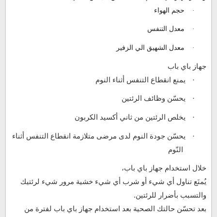
حجم الهواء
·
معدل التنفس
·
معدل الشهيق الي الزفير
·
جهاز باي باب
يمنع انقطاع التنفس أثناء النوم
·
يحسّن وظائف الرئتين
·
يخلص الرئتين من ثاني أكسيد الكربون
·
يحسّن جودة النوم لدى مرضى متلازمة انقطاع التنفس أثناء
·
النّوم
خلال استخدام جهاز باي باب،
يُمنَع تناول أي شيء أو شرب أي شيء خشية مرور شيء لرئتيك
والتسبب بأضرار للرئتين.
بعد تحسّن حالتك الصحية بعد استخدام جهاز باي باب لفترة من