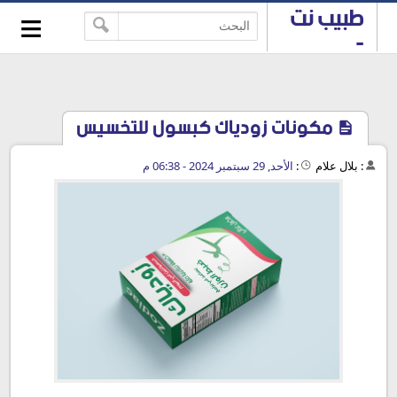
≡
طبيب نت
-->
-
استشارات
طبية
مجانية
مكونات زودياك كبسول للتخسيس
:
بلال علام
:
الأحد, 29 سبتمبر 2024 - 06:38 م
مكونات زودياك كبسول للتخسيس