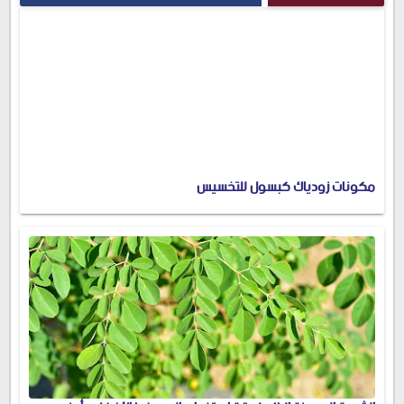
مكونات زودياك كبسول للتخسيس