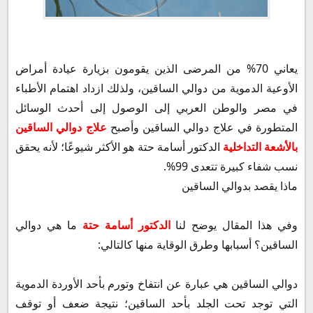
أشهر أعراض دوالي الساقين
أسباب دوالي الساقين
ماذا يعني علم الأشعة التداخلية؟
يعاني 70% من المرضى الذين يقومون بزيارة عيادة أمراض
كيفية علاج دوالي الساقين بالأشعة التداخلية الدكتور أسامة حتة
الأوعية الدموية من دوالي الساقين، ولذلك ازداد اهتمام الأطباء
مميزات علاج دوالي الساقين بالأشعة التداخلية
في مصر والوطن العربي إلى الوصول إلى أحدث الوسائل
عيوب علاج دوالي الساقين بالأشعة التداخلية
المتطورة في علاج دوالي الساقين وأصبح
علاج دوالي الساقين
أهم طرق الوقاية من دوالي الساقين
بالأشعة التداخلية
الدكتور أسامة حتة هو الأكثر شيوعًا؛ لأنه يحقق
متى يجب زيارة الطبيب؟
نسب شفاء كبيرة تتعدى 99%.
ماذا يقصد بدوالي الساقين
وفي هذا المقال يوضح لنا
الدكتور أسامة حتة
ما هي دوالي
الساقين؟ أسبابها وطرق الوقاية منها كالتالي:
دوالي الساقين هي عبارة عن انتفاخ وتورم بأحد الأوردة الدموية
التي توجد تحت الجلد بأحد الساقين؛ نتيجة ضعف أو توقف