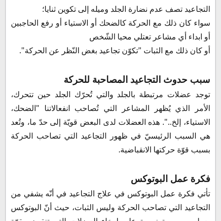
التجاعيد تصف عدم نضارة الجلد وميله إلى تكوين ثنايا؛
سواء كان ذلك مع الحركة كالضحك أو الاستياء أو رفع الحاجبين
أو ابداء أي مشاعر تعتلي محيا الشّخص
أو كان ذلك مع الثبات "تكوّن تجاعيد بغض النّظر عن الحركة".
سبب حدوث التجاعيد المصاحبة للحركة
توجد عضلات مرتبطة بالجلد والتي تُحرّك الجلد حين تتحرك،
الأمر الذي يُظهر المشاعر التي تُصاحب انفعالاتنا "الضحك،
الاستياء، إلخ..". هذه العضلات لدى البعض قويّة إلى حدّ ما، وتُعد
هي السبب الرئيسيّ في ظهور التجاعيد التي تصاحب الحركة
بسبب قوّة حركتها الانقباضية.
فكرة عمل البوتوكس
تأتي فكرة عمل البوتوكس في علاج التجاعيد في أنّه يشفي من
التجاعيد التي تصاحب الحركة وليس الثبات، حيث أنّ البوتوكس
يعمل و بصورة نسبية على إرخاء العضلات التي تنقبض بقوّة