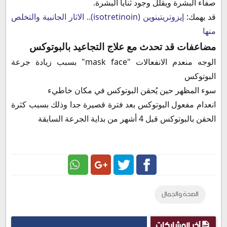
صفاء البشرة ويقلل وجود ثنايا البشرة.
قد يهمك:
إيزوتريتينوين (isotretinoin).. الاثار الجانبية والتخلص
منها
مضاعفات قد تحدث مع علاج التجاعيد بالبوتوكس
الوجه منعدم الانفعالات "
mask face
" بسبب زيادة جرعة
البوتوكس
سوء المظهر حين يُحقن البوتوكس في مكان خاطيء
انعدام مفعول البوتوكس بعد فترة قصيرة جدا وذلك بسبب كثرة
الحقن بالبوتوكس قبل 4 أشهر من بداية الجرعة السابقة
Google
Twitter
Facebook
الصحة والجمال
Plus
آخر المشاركات