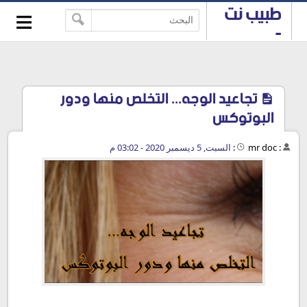
≡
طبيب نت
-->
-
استشارات
طبية
مجانية
تجاعيد الوجه... التخلص منها ودور
البوتوكس
:
mr doc
:
السبت, 5 ديسمبر 2020 - 03:02 م
تجاعيد الوجه والبشرة