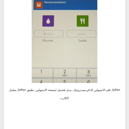
InPen, قلم الانسولين الذكي,ميدترونيك, بديل مُحتمل لمضخة الانسولين, تطبيق InPen, معامل
الكارب