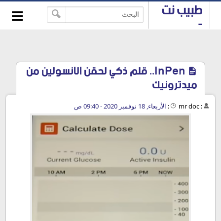
≡
طبيب نت
-->
-
استشارات
طبية
مجانية
InPen.. قلم ذكي لحقن الانسولين من
ميدترونيك
:
mr doc
:
الأربعاء, 18 نوفمبر 2020 - 09:40 ص