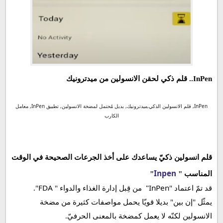
قلم انسولين ذكيّ يساعدك على أخذ الجرعات الصحيحة في الوقت
InPen.. قلم ذكي لحقن الانسولين من ميدترونيك
المناسب " Inpen"
ما الفرق بين مضخة الانسولين والقلم الذكي “InPen”؟
InPen, قلم الانسولين الذكي,ميدترونيك, بديل مُحتمل لمضخة الانسولين, تطبيق InPen, معامل
أهم الاعدادات التي تضعها بنفسك لتطبيق InPen
الكارب
مميزات أخرى لتطبيق InPen
مميزات قلم حقن الانسولين "InPen"
قلم انسولين ذكيّ يساعدك على أخذ الجرعات الصحيحة في الوقت
ما هو معامل الكارب؟
Inpen
المناسب
"
"
كيفية حساب معامل الكارب
FDA
InPen"
قد تمّ اعتماد "
من قِبل إدارة الغذاء والدواء "
".
يمثّل "إن بين" بديلا قويّا يحمل مواصفات كثيرة من مضخة
الانسولين لكنّه لا يعمل كمضخة بالمعنى الحرفيّ.