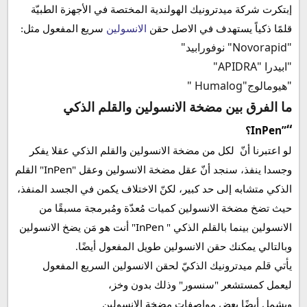
إبتكرت شركة ميدترونيك الهولندية المختصة في الأجهزة الطبيّة
قلمًا ذكياً يستهدف في الاصل حقن
الانسولين
سريع المفعول مثل:
"
Novorapid
" نوفورابيد"
"ابيدرا "
APIDRA
"
"هيومالوج"
Humalog
"
ما الفرق بين مضخة الانسولين والقلم الذكي
“
InPen”
؟
لو اعتبرنا أنّ
لكل من مضخة الانسولين والقلم الذكي عقلا يفكر
InPen
وجسدا ينفذ، سنجد أنّ عقل مضخة الانسولين وعقل "
" القلم
الذكي متشابه إلى حد كبير، لكنّ الاختلاف يكمن في الجسد المنفذ،
حيث تضخ مضخة الانسولين كميات مُعدّة ومُبرمجة مسبقًا من
InPen
الانسولين بينما بالقلم الذكي "
" أنت هو مَن يضخ الانسولين
وبالتالي يمكنك حقن الانسولين طويل المفعول أيضًا.
يأتي قلم
ميدترونيك الذكيّ لحقن الانسولين السريع المفعول
ليعمل كمستشعر "سنسور" وذلك بدون وخز،
ويشمل أيضًا بعض مواصفات مضخة الانسولين