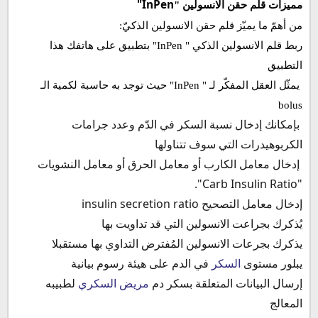
InPen"
مميزات قلم حقن الانسولين "
من أهمّ ما يميّز قلم حقن الانسولين الذكيّ:
ربط قلم الانسولين الذكي " InPen" بتطبيق على هاتفك هذا
التطبيق
يمثّل العقل المفكّر لـ " InPen" حيث توجد به حاسبة لكمية الـ
bolus
بإمكانك إدخال نسبة السكر في الدّم وعدد جرامات
الكربوهيدرات التي سوف تتناولها
إدخال معامل الكارب أو معامل الحرق أو معامل النشويات
".
Carb Insulin Ratio
"
إدخال معامل التصحيح
insulin secretion ratio
يُذكرك بجراعت الانسولين التي قد تداويت بها
يذكرك بجرعات الانسولين المُفترض التداوي بها مستقبلا
يبلور مستوى
السكر
في الدم على هيئة رسوم بيانية
إرسال البيانات المتعلقة بسكر دم
مريض السكري
لطبيبه
المعالج