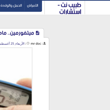
طبيب نت -
-->
الأمراض
الحمل والولادة
استشارات
طبية مجانية
ميتفورمين.. ماد
:
mr doc
:
الأربعاء, 25 أغسطس 2021 - 12:01 ص