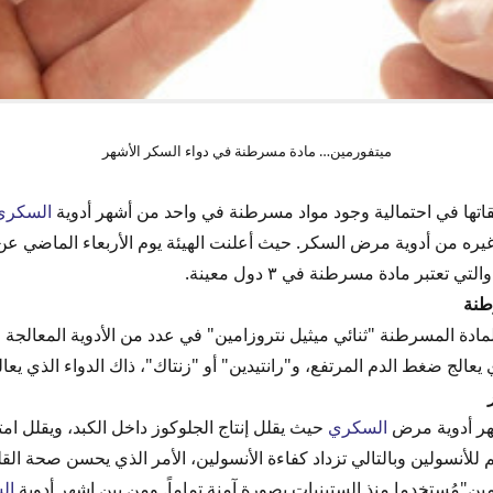
 الناس عدم استخدام بعض مشتقات ميتفورمين... سحب ميتفورمين من السوق
ميتفورمين… مادة مسرطنة في دواء السكر الأشهر
قيقاتها في احتمالية وجود مواد مسرطنة في واحد من أشهر أدوية
السكري
غيره من أدوية مرض السكر. حيث أعلنت الهيئة يوم الأربعاء الماضي ع
 تعتبر مادة مسرطنة في ٣ دول معينة.
طنة
المادة المسرطنة "ثنائي ميثيل نتروزامين" في عدد من الأدوية المعال
 يعالج ضغط الدم المرتفع، و"رانتيدين" أو "زنتاك"، ذاك الدواء الذي يعا
شهر أدوية مرض
السكري
حيث يقلل إنتاج الجلوكوز داخل الكبد، ويقلل 
 للأنسولين وبالتالي تزداد كفاءة الأنسولين، الأمر الذي يحسن صحة ال
مين"مُستخدما منذ الستينيات بصورة آمنة تماماً. ومن بين اشهر أدوية
ال