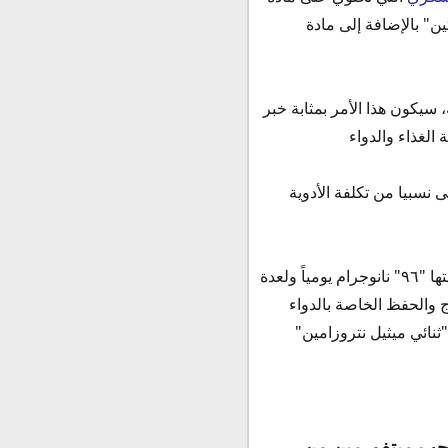
ن" بالإضافة إلى مادة
 سيكون هذا الأمر بمثابة خبر
الغذاء والدواء
 نسبيا من تكلفة الأدوية
تُعتبر مادة "ثنائي ميثيل نتروزامين" مادة مسرطنة إذا تواجدت بكميات كبيرة، وبالتحديد إذا تخطت نسبتها "٩٦" نانوجرام يومياً ولعدة
ج والحفظ الخاصة بالدواء
ثنائي ميثيل نتروزامين"
سحب ميتفورمين من