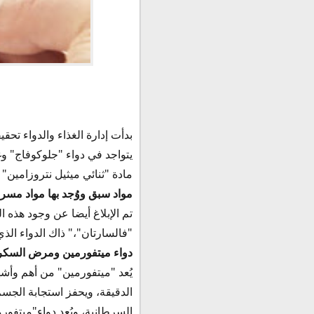
منظمة الغذاء والدواء تطلب من
بدأت إدارة الغذاء والدواء تح
يتواجد في دواء "جلوكوفاج" و
مادة "ثنائي ميثيل نتروزامين" والتي
مواد سبق ووُجد بها مواد مسر
تم الإبلاغ أيضا عن وجود هذه 
"فالسارتان"،" ذاك الدواء الذي
دواء ميتفورمين ومرض السكر
يُعد "ميتفورمين" من أهم وأ
الدقيقة، ويحفز استجابة الجسم
السرطانية، ويُعد دواء"ميتفور