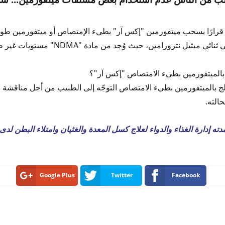
 قرارًا بسحب ميتفورمين
"إكس آر" بطيء الإمتصاص أو ميتفورمين طوي
ي ثنائي ميثيل نتروزامين
، حيث وُجد من مادة "
NDMA
" مستويات غير ط
ج بالميتفورمين بطيء الامتصاص "إكس آر"؟
 بالميتفورمين بطيء الامتصاص التوجّه إلى الطبيب من أجل مناقشة 
الته
.
مدته إدارة الغذاء والدواء لعلاج كسل المعدة والغثيان وامتلاء البطن 
Google Plus
Twitter
Facebook