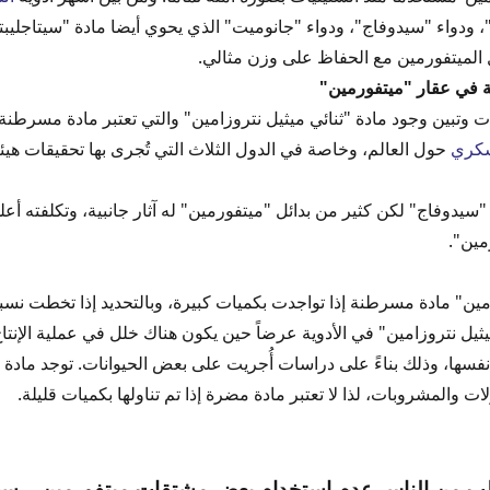
 ودواء "سيدوفاج"، ودواء "جانوميت" الذي يحوي أيضا مادة "سيتاجليبتي
ول الميتفورمين مع الحفاظ على وزن مثالي.
ة في عقار "ميتفورمين"
ت وتبين وجود مادة "ثنائي ميثيل نتروزامين" والتي تعتبر مادة مسرطنة،
سكري
حول العالم، وخاصة في الدول الثلاث التي تُجرى بها تحقيقات هيئة 
"سيدوفاج" لكن كثير من بدائل "ميتفورمين" له آثار جانبية، وتكلفته أعلى
مين".
يثيل نتروزامين" في الأدوية عرضاً حين يكون هناك خلل في عملية الإنتا
نفسها، وذلك بناءً على دراسات أُجريت على بعض الحيوانات. توجد مادة "
 والمشروبات، لذا لا تعتبر مادة مضرة إذا تم تناولها بكميات قليلة.
طلب من الناس عدم استخدام بعض مشتقات ميتفورمين... 